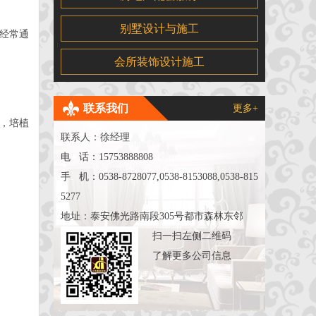
别墅设计与施工
经常通
会所装饰设计施工
联系我们
更多+
，培植
联系人：徐经理
电 话：15753888808
手 机：0538-8728077,0538-8153088,0538-815
5277
地址：泰安佛光路南段305号都市森林东邻
扫一扫左侧二维码
了解更多公司信息